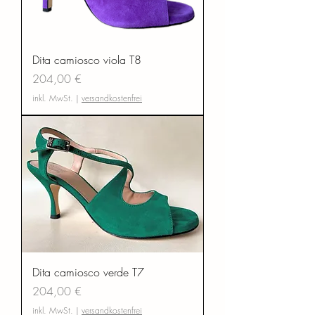
Dita camiosco viola T8
Preis
204,00 €
inkl. MwSt.
|
versandkostenfrei
Dita camiosco verde T7
Preis
204,00 €
inkl. MwSt.
|
versandkostenfrei