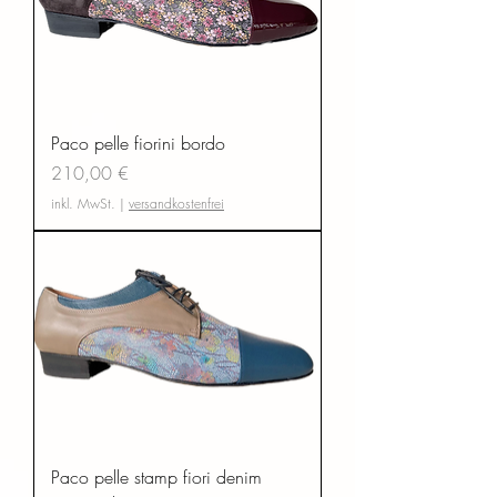
Paco pelle fiorini bordo
Preis
210,00 €
inkl. MwSt.
|
versandkostenfrei
Paco pelle stamp fiori denim