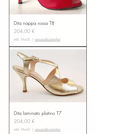
Dita nappa rossa T8
Preis
204,00 €
inkl. MwSt.
|
versandkostenfrei
Dita laminato platino T7
Preis
204,00 €
inkl. MwSt.
|
versandkostenfrei