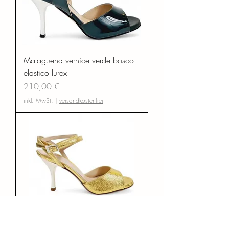
Malaguena vernice verde bosco
elastico lurex
Preis
210,00 €
inkl. MwSt.
|
versandkostenfrei
Grace laminato oro lingotto T8