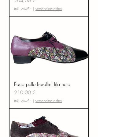
204,00 €
inkl. MwSt.
|
versandkostenfrei
Paco pelle fiorellini lila nero
Preis
210,00 €
inkl. MwSt.
|
versandkostenfrei