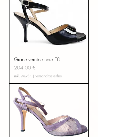
Grace vernice nero T8
Preis
204,00 €
inkl. MwSt.
|
versandkostenfrei