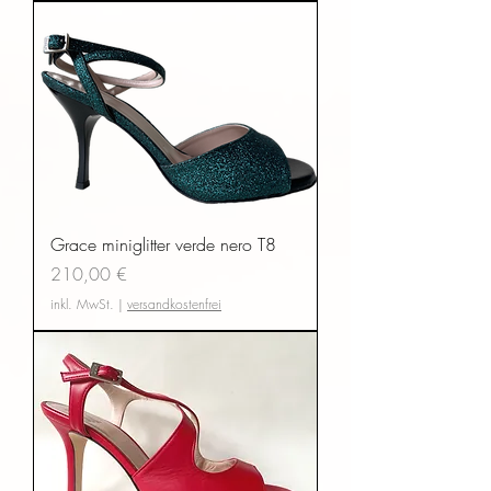
Grace miniglitter verde nero T8
Preis
210,00 €
inkl. MwSt.
|
versandkostenfrei