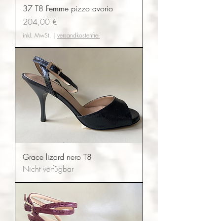
37 T8 Femme pizzo avorio
Preis
204,00 €
inkl. MwSt.
|
versandkostenfrei
Grace lizard nero T8
Nicht verfügbar