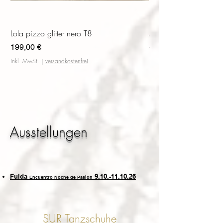
Lola pizzo glitter nero T8
M Kleid Diana
Preis
Standardpreis
199,00 €
140,00 €
inkl. MwSt.
|
versandkostenfrei
inkl. MwSt.
Ausstellungen
Fulda
9.10.-11.10.26
Encuentro Noche de Pasion
SUR Tanzschuhe