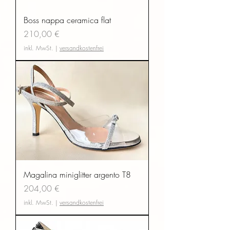
Boss nappa ceramica flat
Preis
210,00 €
inkl. MwSt.
|
versandkostenfrei
Magalina miniglitter argento T8
Preis
204,00 €
inkl. MwSt.
|
versandkostenfrei