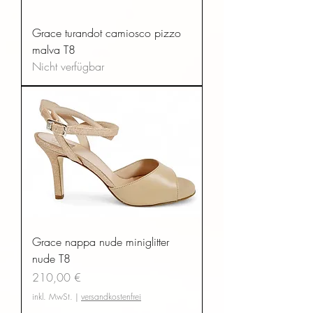
Grace turandot camiosco pizzo
malva T8
Nicht verfügbar
Grace nappa nude miniglitter
nude T8
Preis
210,00 €
inkl. MwSt.
|
versandkostenfrei