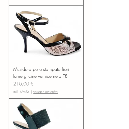
Musidora pelle stampato fiori
lame glicine vernice nera T8
Preis
210,00 €
inkl. MwSt.
|
versandkostenfrei