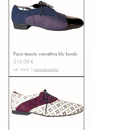
Paco tessuto cravattina blu bordo
Preis
210,00 €
inkl. MwSt.
|
versandkostenfrei