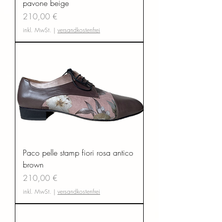
pavone beige
Preis
210,00 €
inkl. MwSt.
|
versandkostenfrei
Paco pelle stamp fiori rosa antico
brown
Preis
210,00 €
inkl. MwSt.
|
versandkostenfrei