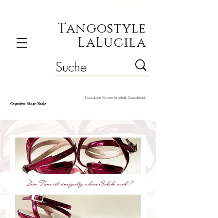
Tangostyle
LaLucila
Kostenloser Versand innerhalb Deutschlands
Argentine Tango Radio