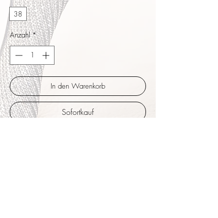
38
Anzahl
*
In den Warenkorb
Sofortkauf
Die überkreuzten Bändern sorgen für
flexiblen, sehr stabilen Halt, für die meisten
Damenfüße passend. Höher geschnittene
Seiten, perfekte Tanzhöhe auch für
Übungsabende oder lange Tangonächte.
Silikonpolster im Vorfußbereich für besonders
weiche Dämpfung. Leicht geprägtes
schimmerndes Schwarz. Absatzhöhe 8 cm