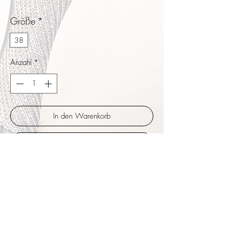
Größe
*
38
Anzahl
*
In den Warenkorb
Sofortkauf
Ein elastisches stabiles Ziergummiband mit
Miniglitter Glanzpunkten hält den Spann
flexibel. Breite Bänder aus feinem Leder
halten seitlich die Knöchelpartie. Am Vorfuß
normale Breite. Schwarzes leicht glänzendes