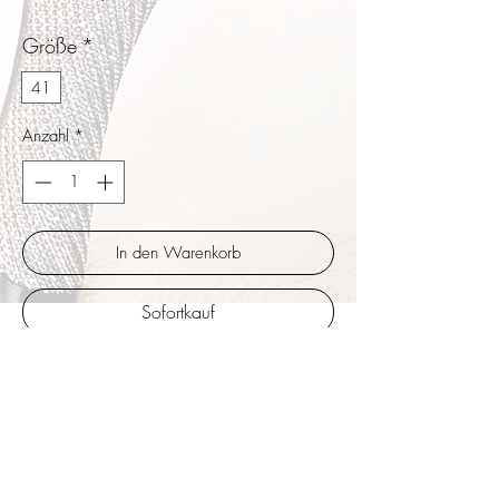
Größe
*
41
Anzahl
*
In den Warenkorb
Sofortkauf
Yoana besitzen einen etwas geräumigeren
Vorfußbereich der den Ballen gut einschließt.
Wunderbar weiches rotes Velour
Nappaleder kombiniert mit geprägtem
glänzendem laminierten Leder. Zartes Band