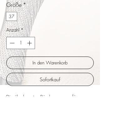
Größe
*
37
Anzahl
*
In den Warenkorb
Sofortkauf
Die überkreuzten Bändern sorgen für
flexiblen, sehr stabilen Halt, für die meisten
Damenfüße passend. Höher geschnittene
Seiten, perfekte Tanzhöhe auch für
Übungsabende oder lange Tangonächte.
Silikonpolster im Vorfußbereich für besonders
weiche Dämpfung. Die zusätzliche Schließe