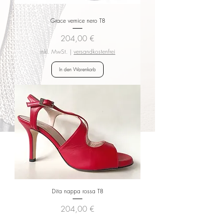
Grace vernice nero T8
Preis
204,00 €
inkl. MwSt.
|
versandkostenfrei
In den Warenkorb
Dita nappa rossa T8
Preis
204,00 €