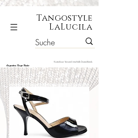
Tangostyle
LaLucila
Kostenloser Versand innerhalb Deutschlands
Argentine Tango Radio