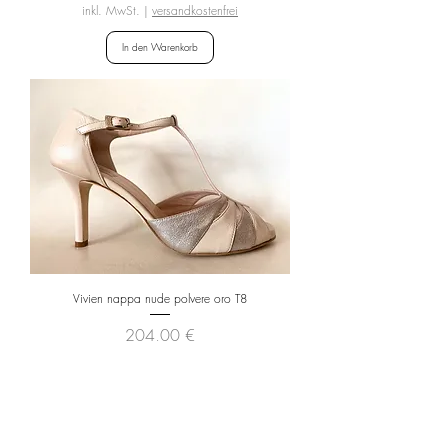
inkl. MwSt.
|
versandkostenfrei
In den Warenkorb
Vivien nappa nude polvere oro T8
Preis
204,00 €
inkl. MwSt.
|
versandkostenfrei
In den Warenkorb