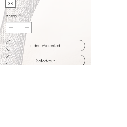
38
Anzahl
*
In den Warenkorb
Sofortkauf
Eine Symbiose aus dem Look des Turandot,
einer Formgebung mit zweierlei Designs im
Vorfuß mit dem um die Knöchel oder den
Vorfuß gewickelten Riemchen. Silberspiegel
laminiertes Leder kombiniert mit schöner
Spitze. Innen fein gefüttert mit
beigefarbenem Leder. Wunderschöner sehr
aparter Schuh.