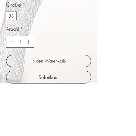
Größe
*
38
Anzahl
*
In den Warenkorb
Sofortkauf
Yoana besitzen einen etwas geräumigeren
Vorfußbereich der den Ballen gut einschließt.
Zartes Band aus geprägtem schimmerndem
Leder das wahlweise um die Knöchelpartie
oder unterhalb der Schuhe um den Fußrücken
geschlungen werden kann. Kombiniert im
Vorfuß mit passendem dunkelgrünem