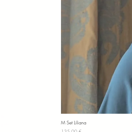
M Set Liliana
Preis
135,00 €