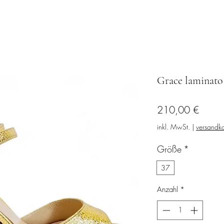
Grace laminato
Preis
210,00 €
inkl. MwSt.
|
versandko
Größe
*
37
Anzahl
*