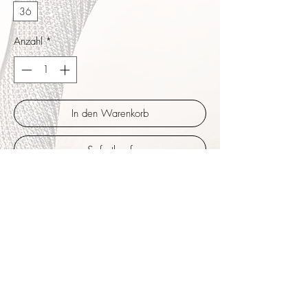
36
Anzahl
*
In den Warenkorb
Sofortkauf
Diese Femme mit dem weich umpaspelten
Vorfußbereich aus nudefarbenen
Nappaleder, mit glitzernder Spitze
gearbeitet ist Eleganz pur. Der
formvollendete lederbezogene Absatz und
das feine weiche Band geben dem Schuh
Stabilität und Extravaganz. Höhe 7 cm