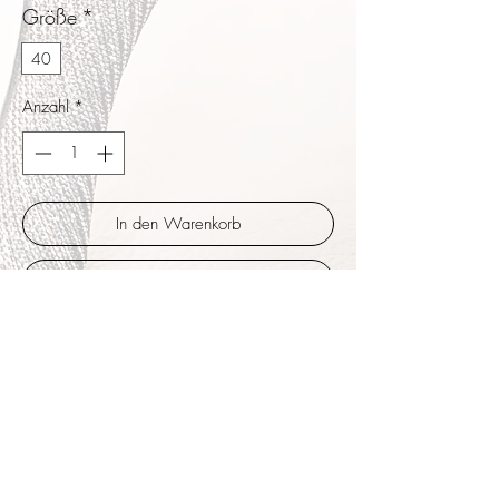
Größe
*
40
Anzahl
*
In den Warenkorb
Sofortkauf
Ein elastisches stabiles Ziergummiband in
Flieder hält den Spann flexibel. Breite
Bänder aus halten seitlich die Knöchelpartie.
Am Vorfuß normale Breite. Schimmerndes
Prägedesign in verschiedenen Blau und
Lilatönen das sich dem Fuß mit der Zeit
wunderbar anpasst