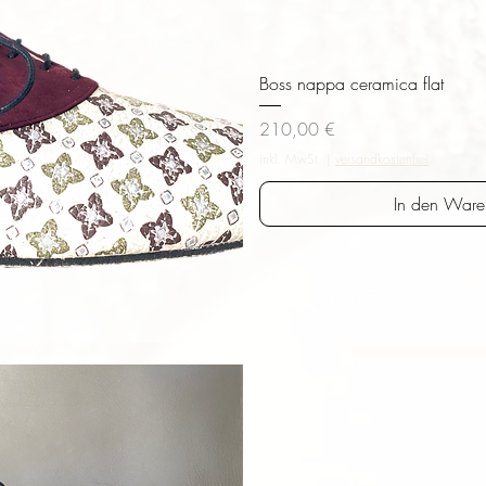
Boss nappa ceramica flat
Preis
210,00 €
inkl. MwSt.
|
versandkostenfrei
In den Ware
sicht