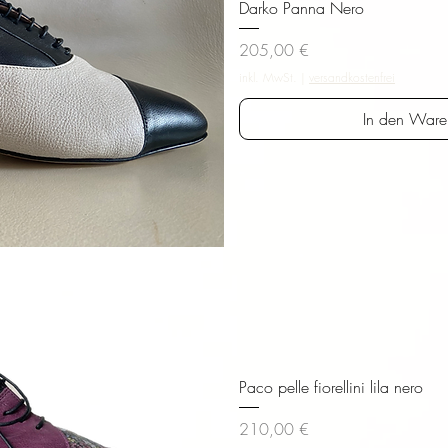
Darko Panna Nero
Preis
205,00 €
inkl. MwSt.
|
versandkostenfrei
In den Ware
sicht
Paco pelle fiorellini lila nero
Preis
210,00 €