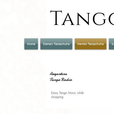
Tango
Home
Damen Tanzschuhe
Herren Tanzschuhe
S
Argentine
Tango Radio
Enjoy Tango Music while
shopping