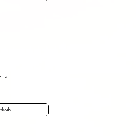
 flat
nkorb