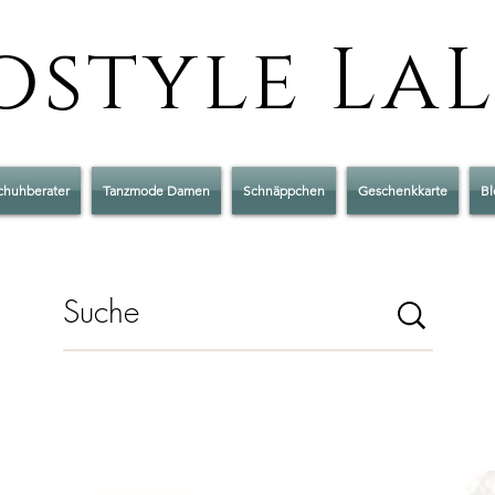
style La
chuhberater
Tanzmode Damen
Schnäppchen
Geschenkkarte
Bl