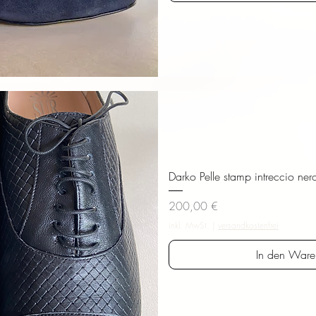
sicht
Darko Pelle stamp intreccio nero
Preis
200,00 €
inkl. MwSt.
|
versandkostenfrei
In den Ware