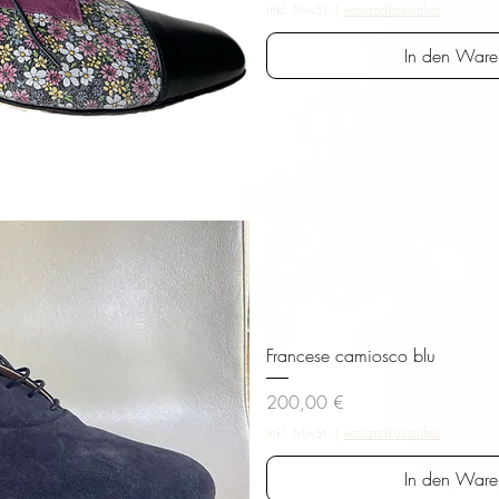
inkl. MwSt.
|
versandkostenfrei
In den Ware
sicht
Francese camiosco blu
Preis
200,00 €
inkl. MwSt.
|
versandkostenfrei
In den Ware