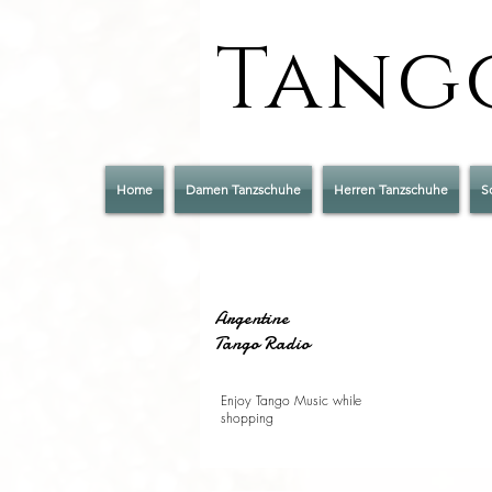
Tango
Home
Damen Tanzschuhe
Herren Tanzschuhe
S
Argentine
Tango Radio
Enjoy Tango Music while
shopping