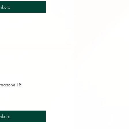
nkorb
 marrone T8
nkorb