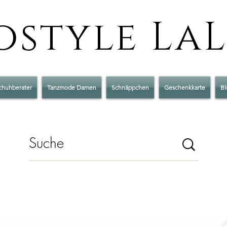
style La
chuhberater
Tanzmode Damen
Schnäppchen
Geschenkkarte
Bl