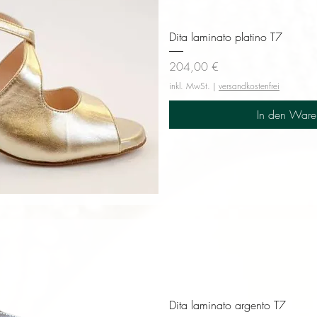
Dita laminato platino T7
Preis
204,00 €
inkl. MwSt.
|
versandkostenfrei
In den Ware
sicht
Dita laminato argento T7