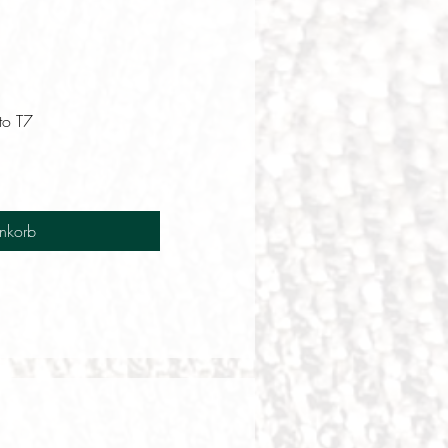
to T7
nkorb