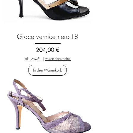
Grace vernice nero T8
Preis
204,00 €
inkl. MwSt.
|
versandkostenfrei
In den Warenkorb