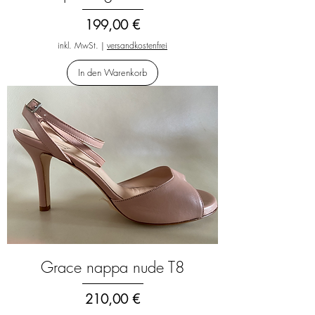
Preis
199,00 €
inkl. MwSt.
|
versandkostenfrei
In den Warenkorb
Grace nappa nude T8
Preis
210,00 €