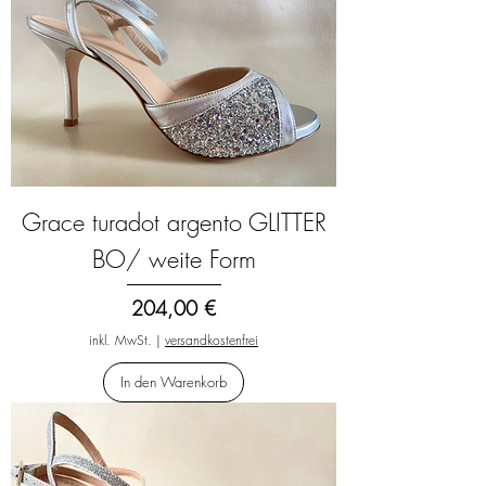
Grace turadot argento GLITTER
BO/ weite Form
Preis
204,00 €
inkl. MwSt.
|
versandkostenfrei
In den Warenkorb