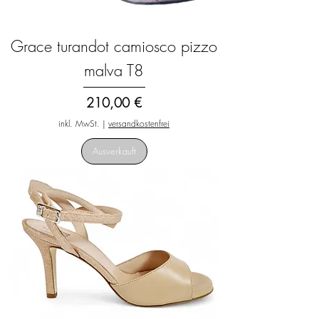
Grace turandot camiosco pizzo
malva T8
Preis
210,00 €
inkl. MwSt.
|
versandkostenfrei
Ausverkauft