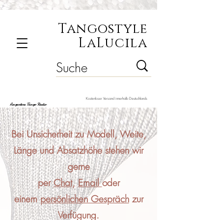
Tangostyle
LaLucila
Kostenloser Versand innerhalb Deutschlands
Argentine Tango Radio
Bei Unsicherheit zu Modell, Weite,
Länge und Absatzhöhe stehen wir
gerne
per
Chat
,
Email
oder
einem
persönlichen Gespräch
zur
Verfügung.