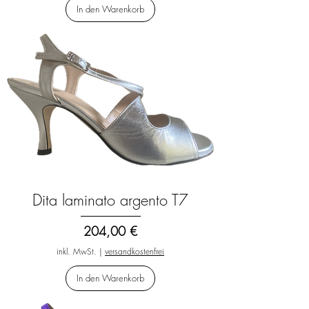
In den Warenkorb
Dita laminato argento T7
Preis
204,00 €
inkl. MwSt.
|
versandkostenfrei
In den Warenkorb