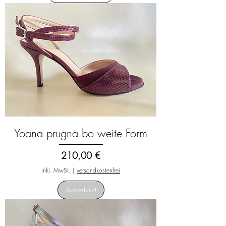
Yoana prugna bo weite Form
Preis
210,00 €
inkl. MwSt.
|
versandkostenfrei
Ausverkauft