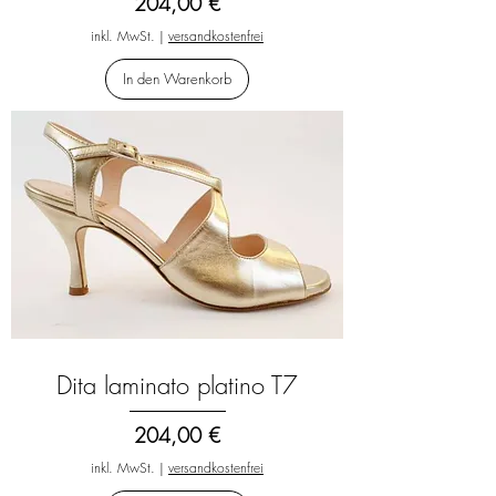
Preis
204,00 €
inkl. MwSt.
|
versandkostenfrei
In den Warenkorb
Dita laminato platino T7
Preis
204,00 €
inkl. MwSt.
|
versandkostenfrei