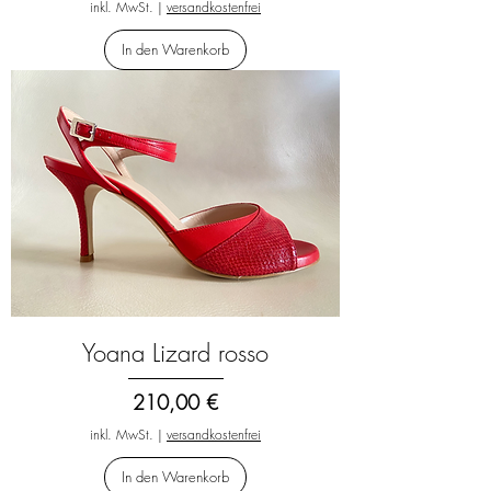
inkl. MwSt.
|
versandkostenfrei
In den Warenkorb
Yoana Lizard rosso
Preis
210,00 €
inkl. MwSt.
|
versandkostenfrei
In den Warenkorb