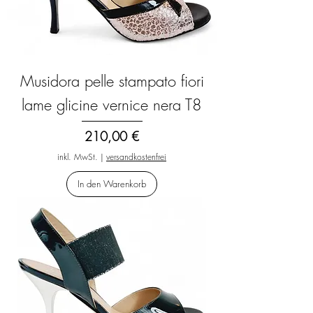
Musidora pelle stampato fiori
lame glicine vernice nera T8
Preis
210,00 €
inkl. MwSt.
|
versandkostenfrei
In den Warenkorb