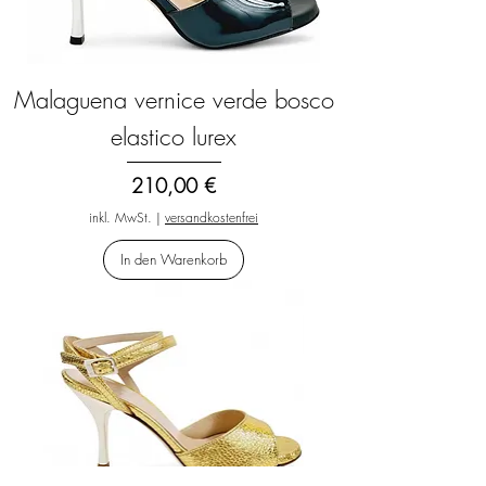
Malaguena vernice verde bosco
elastico lurex
Preis
210,00 €
inkl. MwSt.
|
versandkostenfrei
In den Warenkorb