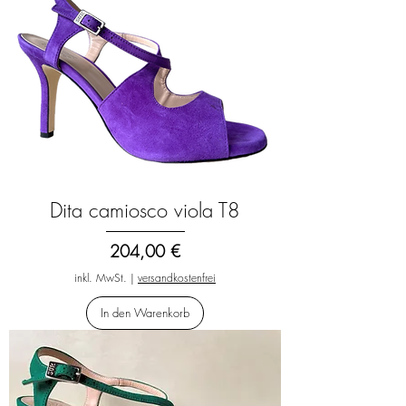
Dita camiosco viola T8
Preis
204,00 €
inkl. MwSt.
|
versandkostenfrei
In den Warenkorb