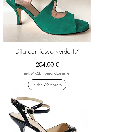
Dita camiosco verde T7
Preis
204,00 €
inkl. MwSt.
|
versandkostenfrei
In den Warenkorb