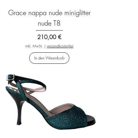
Grace nappa nude miniglitter
nude T8
Preis
210,00 €
inkl. MwSt.
|
versandkostenfrei
In den Warenkorb