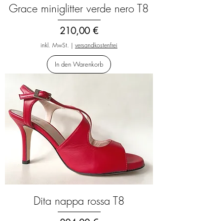
Grace miniglitter verde nero T8
Preis
210,00 €
inkl. MwSt.
|
versandkostenfrei
In den Warenkorb
Dita nappa rossa T8