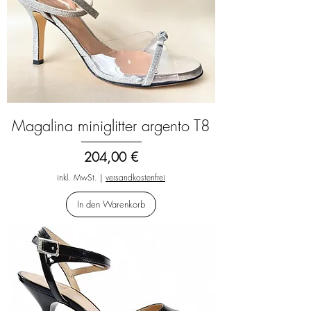
Magalina miniglitter argento T8
Preis
204,00 €
inkl. MwSt.
|
versandkostenfrei
In den Warenkorb