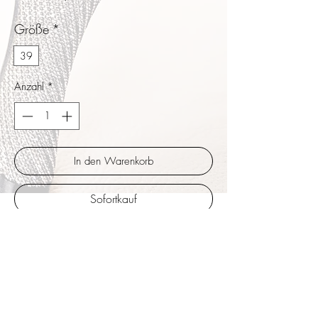
Größe
*
39
Anzahl
*
In den Warenkorb
Sofortkauf
Eine Symbiose aus dem Look des Turandot,
einer Formgebung mit zweierlei Designs im
Vorfuß mit dem um die Knöchel oder den
Vorfuß gewickelten Riemchen. Silberspiegel
laminiertes Leder kombiniert mit schönem