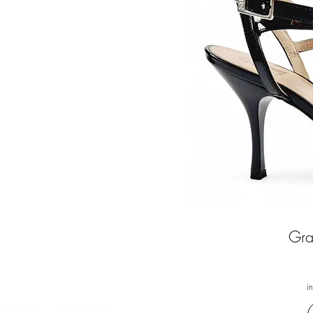
Gra
i