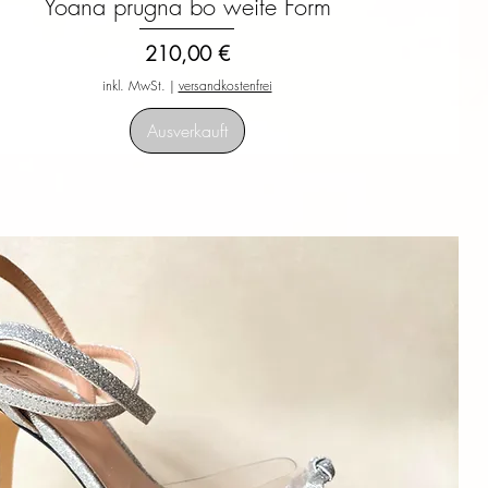
Yoana prugna bo weite Form
Schnellansicht
Preis
210,00 €
inkl. MwSt.
|
versandkostenfrei
Ausverkauft