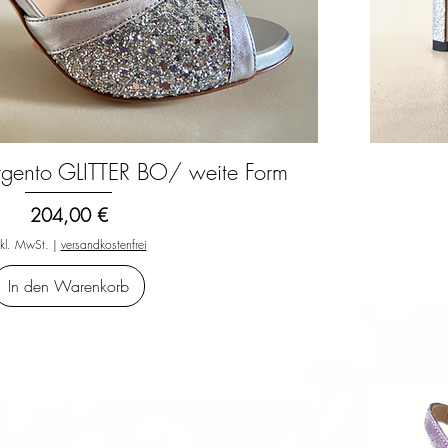
rgento GLITTER BO/ weite Form
Schnellansicht
Preis
204,00 €
nkl. MwSt.
|
versandkostenfrei
In den Warenkorb