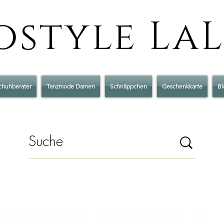
style La
chuhberater
Tanzmode Damen
Schnäppchen
Geschenkkarte
Bl