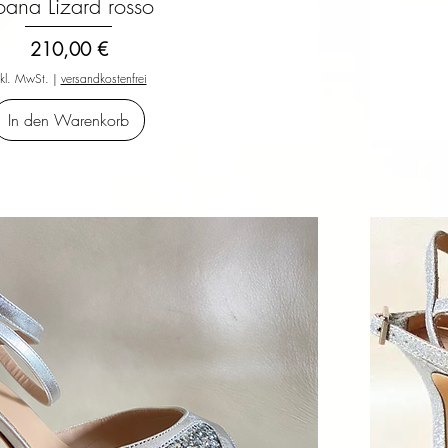
oana Lizard rosso
Schnellansicht
Preis
210,00 €
nkl. MwSt.
|
versandkostenfrei
In den Warenkorb