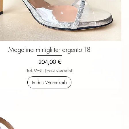
Magalina miniglitter argento T8
Schnellansicht
Preis
204,00 €
inkl. MwSt.
|
versandkostenfrei
In den Warenkorb