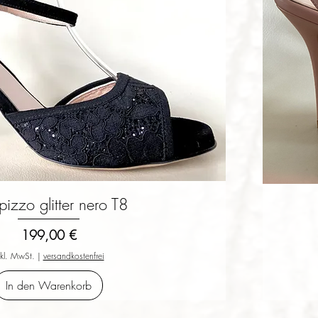
pizzo glitter nero T8
Schnellansicht
Preis
199,00 €
nkl. MwSt.
|
versandkostenfrei
In den Warenkorb