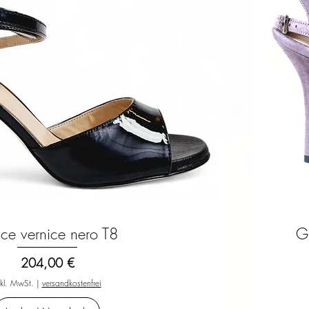
ce vernice nero T8
G
Schnellansicht
Preis
204,00 €
nkl. MwSt.
|
versandkostenfrei