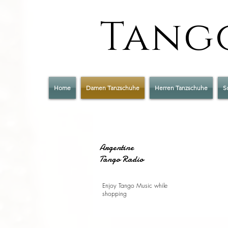
Tango
Home
Damen Tanzschuhe
Herren Tanzschuhe
S
Argentine
Tango Radio
Enjoy Tango Music while
shopping