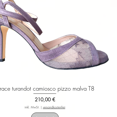
race turandot camiosco pizzo malva T8
Schnellansicht
Preis
210,00 €
inkl. MwSt.
|
versandkostenfrei