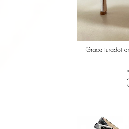
Grace turadot a
i