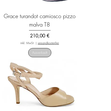
Grace turandot camiosco pizzo
malva T8
Preis
210,00 €
inkl. MwSt.
|
versandkostenfrei
Ausverkauft