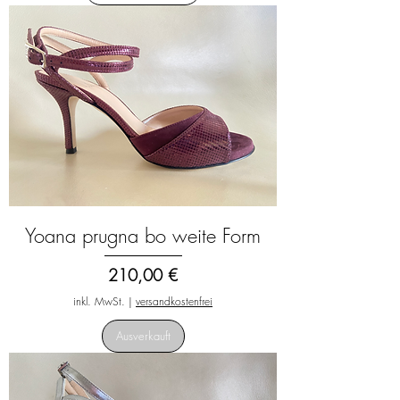
Yoana prugna bo weite Form
Preis
210,00 €
inkl. MwSt.
|
versandkostenfrei
Ausverkauft