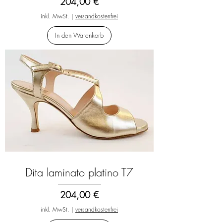
Preis
204,00 €
inkl. MwSt.
|
versandkostenfrei
In den Warenkorb
Dita laminato platino T7
Preis
204,00 €
inkl. MwSt.
|
versandkostenfrei