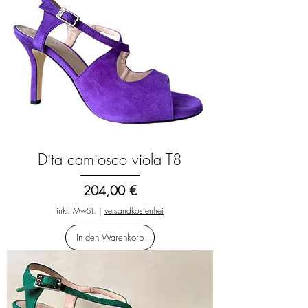
Dita camiosco viola T8
Preis
204,00 €
inkl. MwSt.
|
versandkostenfrei
In den Warenkorb