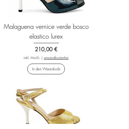
Malaguena vernice verde bosco
elastico lurex
Preis
210,00 €
inkl. MwSt.
|
versandkostenfrei
In den Warenkorb