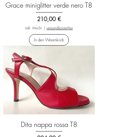
Grace miniglitter verde nero T8
Preis
210,00 €
inkl. MwSt.
|
versandkostenfrei
In den Warenkorb
Dita nappa rossa T8