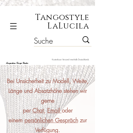
Tangostyle
LaLucila
Kostenloser Versand innerhalb Deutschlands
Argentine Tango Radio
Bei Unsicherheit zu Modell, Weite,
Länge und Absatzhöhe stehen wir
gerne
per
Chat
,
Email
oder
einem
persönlichen Gespräch
zur
Verfügung.