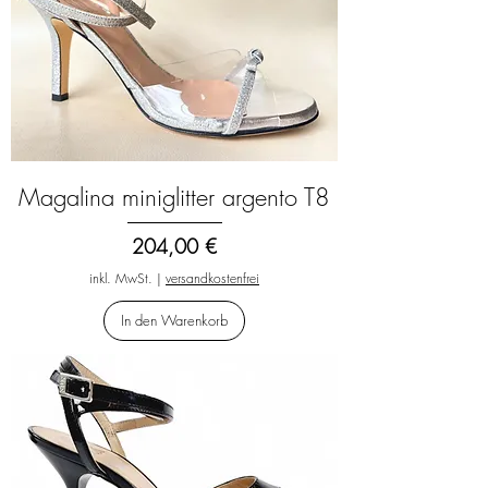
Magalina miniglitter argento T8
Preis
204,00 €
inkl. MwSt.
|
versandkostenfrei
In den Warenkorb