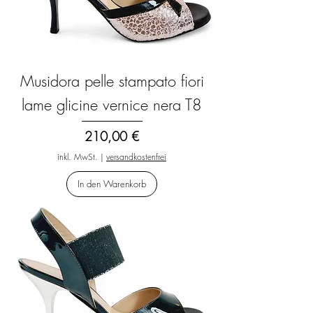
Musidora pelle stampato fiori
lame glicine vernice nera T8
Preis
210,00 €
inkl. MwSt.
|
versandkostenfrei
In den Warenkorb