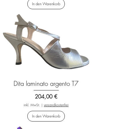
In den Warenkorb
Dita laminato argento T7
Preis
204,00 €
inkl. MwSt.
|
versandkostenfrei
In den Warenkorb