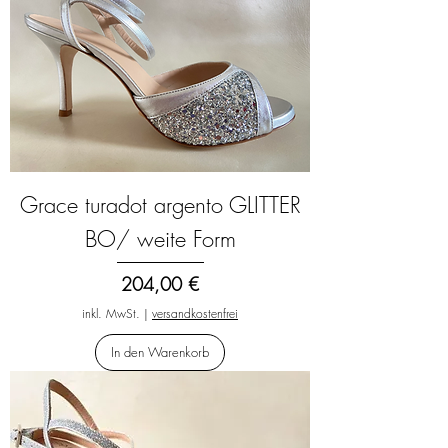
Grace turadot argento GLITTER
BO/ weite Form
Preis
204,00 €
inkl. MwSt.
|
versandkostenfrei
In den Warenkorb