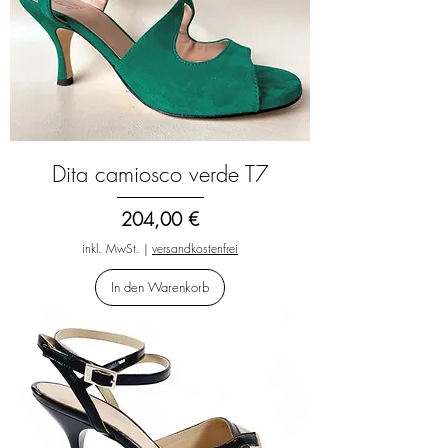
Dita camiosco verde T7
Preis
204,00 €
inkl. MwSt.
|
versandkostenfrei
In den Warenkorb