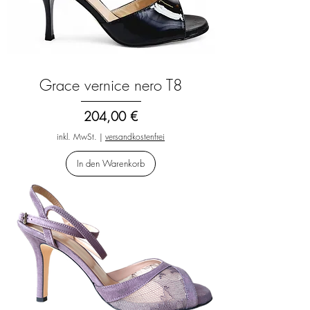
Grace vernice nero T8
Preis
204,00 €
inkl. MwSt.
|
versandkostenfrei
In den Warenkorb