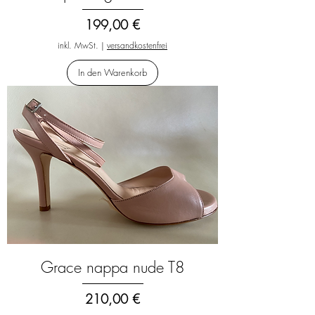
Preis
199,00 €
inkl. MwSt.
|
versandkostenfrei
In den Warenkorb
Grace nappa nude T8
Preis
210,00 €