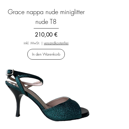
Grace nappa nude miniglitter
nude T8
Preis
210,00 €
inkl. MwSt.
|
versandkostenfrei
In den Warenkorb