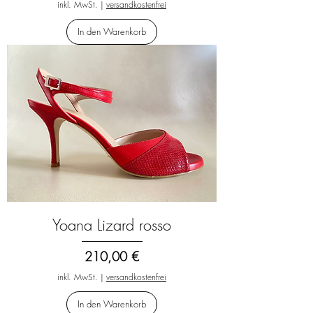
inkl. MwSt.
|
versandkostenfrei
In den Warenkorb
Yoana Lizard rosso
Preis
210,00 €
inkl. MwSt.
|
versandkostenfrei
In den Warenkorb