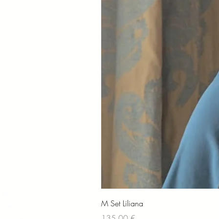
M Set Liliana
Preis
135,00 €