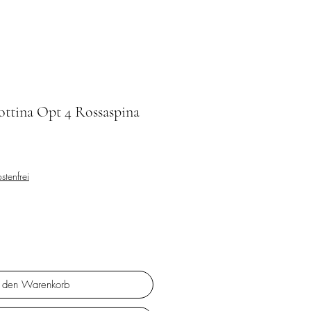
ttina Opt 4 Rossaspina
stenfrei
n den Warenkorb