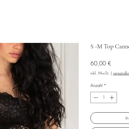
S -M Top Canno
Preis
60,00 €
inkl. MwSt.
|
versandko
Anzahl
*
I