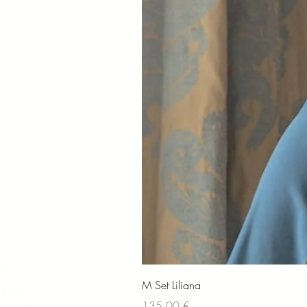
M Set Liliana
Preis
135,00 €