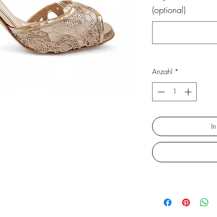
(optional)
Anzahl
*
I