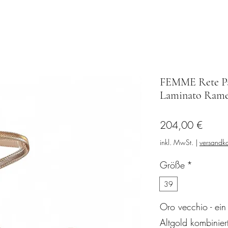
FEMME Rete Pa
Laminato Ram
Preis
204,00 €
inkl. MwSt.
|
versandko
Größe
*
39
Oro vecchio - ein
Altgold kombiniert