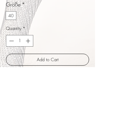
Größe
*
40
Quantity
*
Add to Cart
Buy Now
Yoana besitzen einen etwas geräumigeren
Vorfußbereich der den Ballen gut einschließt.
Zartes Band aus Leder das wahlweise um
die Knöchelpartie oder unterhalb der Schuhe
um den Fußrücken geschlungen werden
kann. Absatz bezogen Absatzhöhe 8 cm