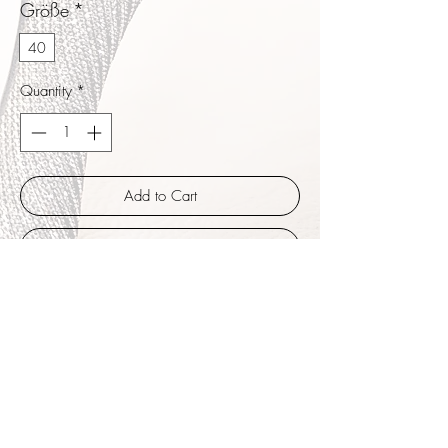
Größe
*
40
Quantity
*
Add to Cart
Buy Now
Grace haben ein etwas höher geschnittenes
Vorfußband und halten so den Ballen sicher.
Die Fesselriemchen können sexy um die
Knöchel aber auch um den Spann gewickelt
getragen werden. Fein dunkles
braunschwarzes Textilmaterial mit weichem
Nappaleder gefüttert. Absatzhöhe 7 cm