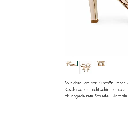
Musidora am Vorfuß schön umschlie
Rosefarbenes leicht schimmerndes L
als angedeutete Schleife. Normal