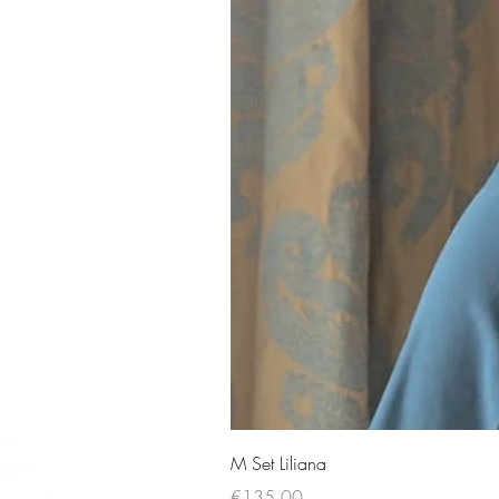
M Set Liliana
Price
€135.00