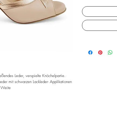
ßendes Leder, verspielte Knöchelpartie.
eder mit schwarzen Lackleder- Applikationen
e Weite