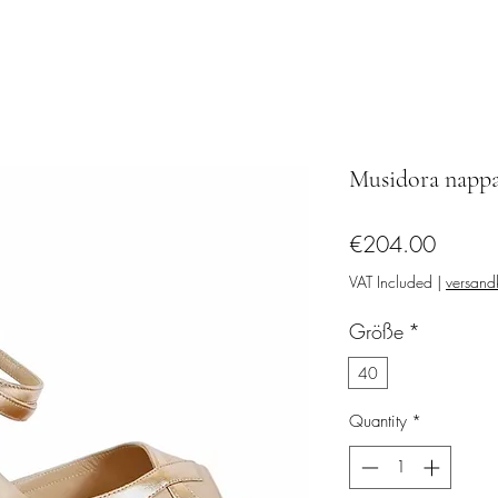
Musidora nappa
Price
€204.00
VAT Included
|
versandk
Größe
*
40
Quantity
*