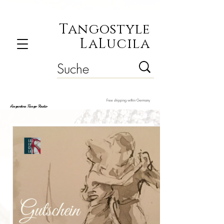
Tangostyle
LaLucila
Free shipping within Germany
Argentine Tango Radio