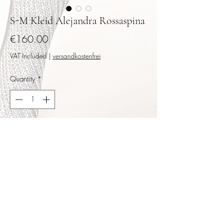
S-M Kleid Alejandra Rossaspina
Price
€160.00
VAT Included
|
versandkostenfrei
Quantity
*
Add to Cart
Buy Now
Aufregendes sehr angenehm zu tragendes
Kleid mit Schlitzen und Spitze. Toller Look
auf der Tanzfläche, wunderbar kühl. Größe
S-M