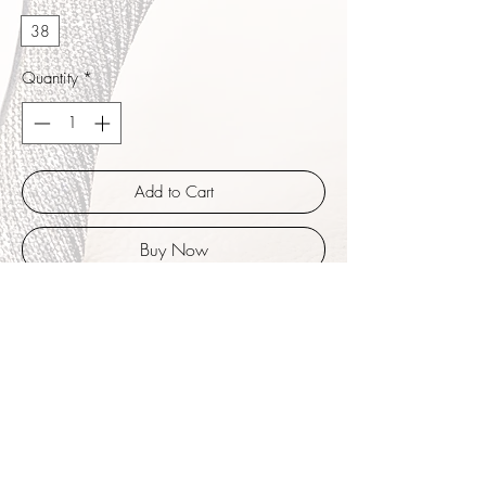
38
Quantity
*
Add to Cart
Buy Now
Die überkreuzten Bändern sorgen für
flexiblen, sehr stabilen Halt, für die meisten
Damenfüße passend. Höher geschnittene
Seiten, perfekte Tanzhöhe auch für
Übungsabende oder lange Tangonächte.
Silikonpolster im Vorfußbereich für besonders
weiche Dämpfung. Leicht geprägtes
schimmerndes Schwarz. Absatzhöhe 8 cm