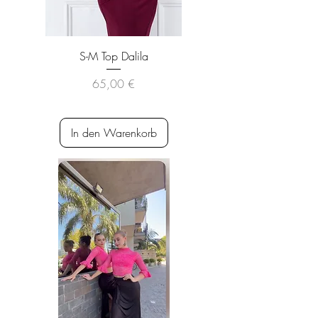
S-M Top Dalila
Preis
65,00 €
inkl. MwSt.
|
versandkostenfrei
In den Warenkorb