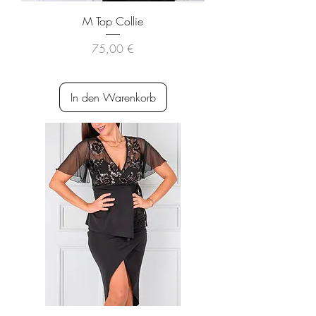
M Top Collie
Preis
75,00 €
inkl. MwSt.
|
versandkostenfrei
In den Warenkorb