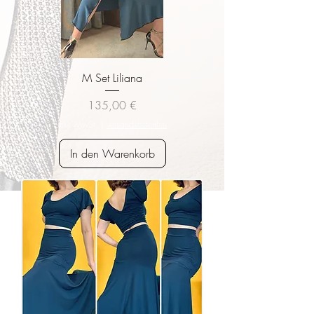
M Set Liliana
Preis
135,00 €
inkl. MwSt.
|
versandkostenfrei
In den Warenkorb