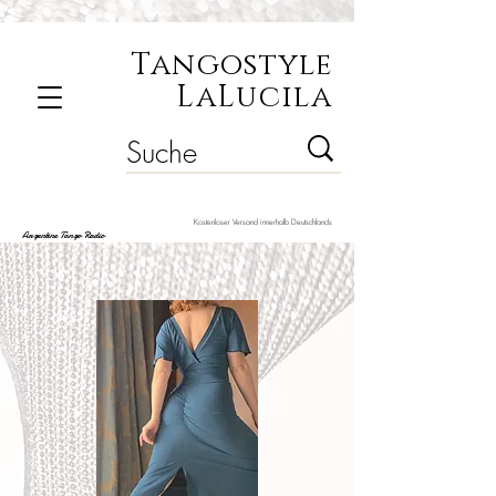
Tangostyle
LaLucila
Kostenloser Versand innerhalb Deutschlands
Argentine Tango Radio