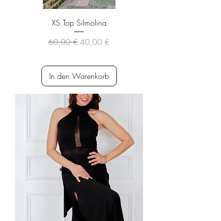
XS Top Silmolina
Standardpreis
Sale-Preis
60,00 €
40,00 €
inkl. MwSt.
|
versandkostenfrei
In den Warenkorb