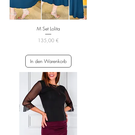
M Set Lolita
Preis
135,00 €
inkl. MwSt.
|
versandkostenfrei
In den Warenkorb