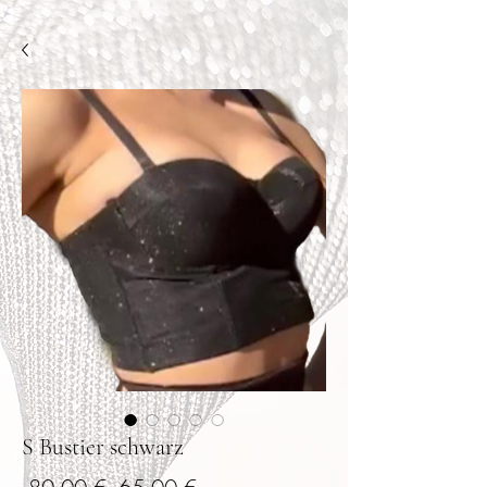
S Bustier schwarz
Standardpreis
Sale-