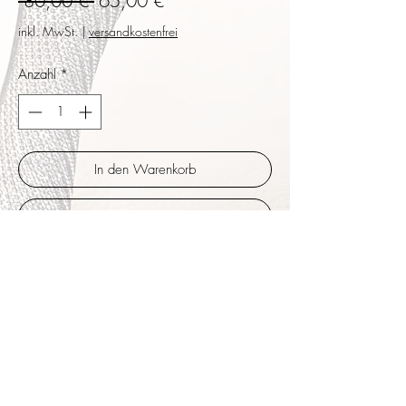
 80,00 € 
65,00 €
Preis
inkl. MwSt.
|
versandkostenfrei
Anzahl
*
In den Warenkorb
Sofortkauf
Toll gearbeitetes Bustier, Größe mehrfach
verstellbar und dehnbar, Körbchen A/B.
Innen mit rutschhemmenden
Gummibeflockung zum sicheren Halt. Toller
Look mit miniglitzer in Schwarz. Ob zur
Tangojeans oder elegantem Rock - unter
einem transparenten Oberteil.