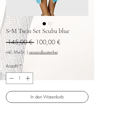
S-M Twin Set Scuba blue
Standardpreis
Sale-
 145,00 € 
100,00 €
Preis
inkl. MwSt.
|
versandkostenfrei
Anzahl
*
In den Warenkorb
Sofortkauf
Weicher matter Jersey in türkis kombiniert mit