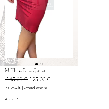
M Kleid Red Queen
Standardpreis
Sale-
 145,00 € 
125,00 €
Preis
inkl. MwSt.
|
versandkostenfrei
Anzahl
*