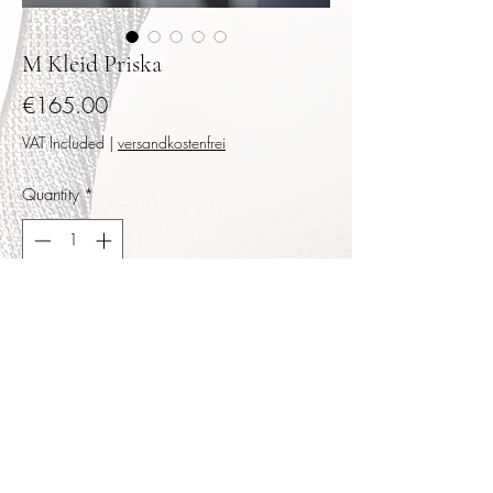
M Kleid Priska
Price
€165.00
VAT Included
|
versandkostenfrei
Quantity
*
Add to Cart
Buy Now
Weicher glitzernder Stoff der eine glitzernde
Silhouette beim Tanz erzeugt. Garantierter
Blickfang auf der Piste, Größe M