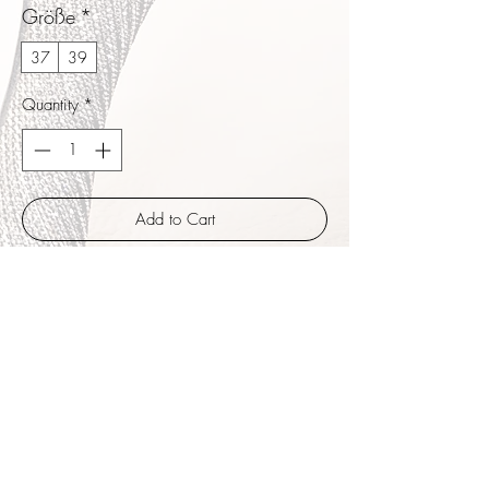
Größe
*
37
39
Quantity
*
Add to Cart
Buy Now
Femme sind Weiblichkeit pur. Nur ein
schlankes aber sicheres Band hält den
Zehenbereich, um die Fessel schlingt sich
ein zartes Riechen, dieses kann auch unter
dem Schuh überkreuzt als Variation getragen
werden.