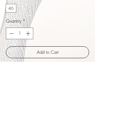
46
Quantity
*
Add to Cart
Buy Now
Francese ist der geradlinigste Herrenschuh.
Schwarzes bearbeitetes Lackleder. Edler,
sehr strapazierfähiger und doch weicher
Schuh, besonderer Look durch die
Bearbeitung der Oberfläche, dezent und
edel.