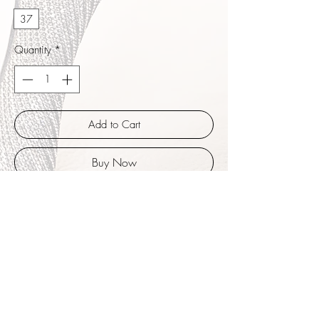
37
Quantity
*
Add to Cart
Buy Now
Magalina ist von der Form ähnlich wie
Grace. Ein schönes eingepacktes Gefühl am
Vorfüß, zarte Bänder umwickeln wahlweise
die Knöchel oder den Rist. Vorfußband aus
weichem stabilem durchsichtigem PVC
gearbeitet, süßes Schleifchen in rotem
Nappaleder, das sich am aufwändig
bezogenen Absatz wiederholt.