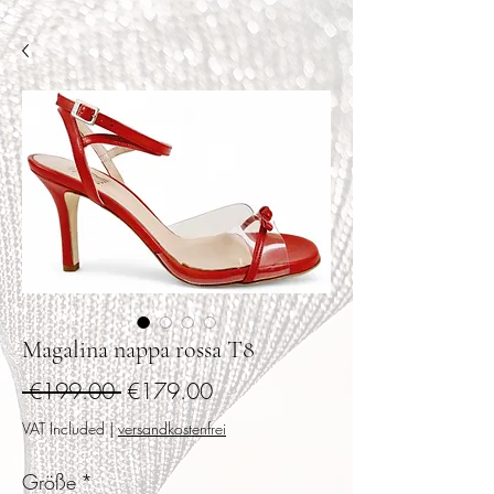
Magalina nappa rossa T8
Regular
Sale
 €199.00 
€179.00
Price
Price
VAT Included
|
versandkostenfrei
Größe
*