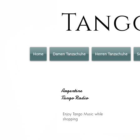
Tango
Home
Damen Tanzschuhe
Herren Tanzschuhe
S
Argentine
Tango Radio
Enjoy Tango Music while
shopping