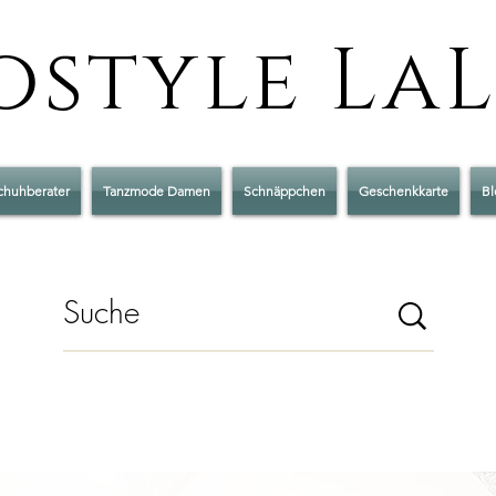
style La
chuhberater
Tanzmode Damen
Schnäppchen
Geschenkkarte
Bl