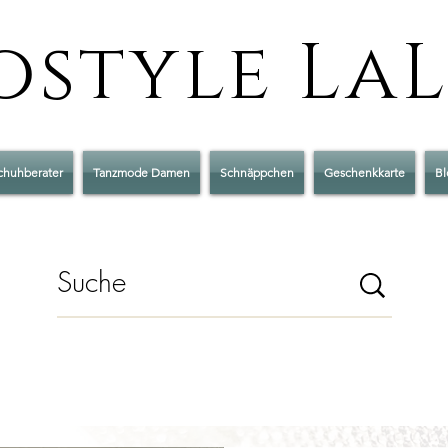
style La
chuhberater
Tanzmode Damen
Schnäppchen
Geschenkkarte
Bl