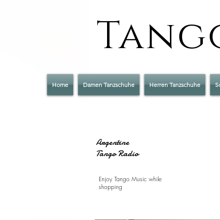
Tango
Home
Damen Tanzschuhe
Herren Tanzschuhe
S
Argentine
Tango Radio
Enjoy Tango Music while
shopping