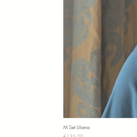
M Set Liliana
Price
€135.00