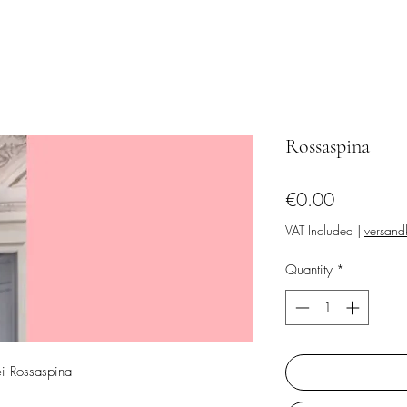
Rossaspina
Price
€0.00
VAT Included
|
versandk
Quantity
*
ei Rossaspina