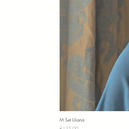
M Set Liliana
Price
€135.00