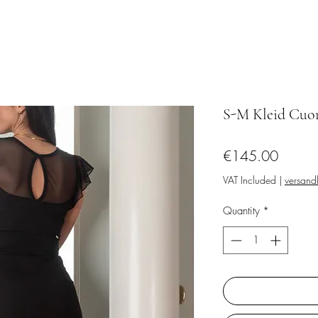
S-M Kleid Cuor
Price
€145.00
VAT Included
|
versandk
Quantity
*