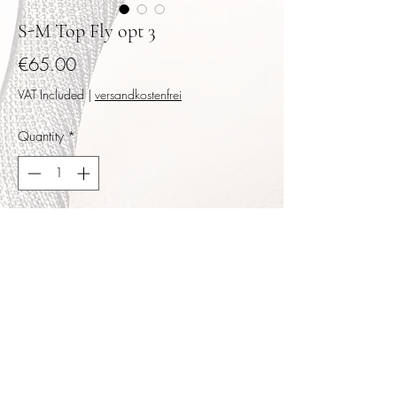
S-M Top Fly opt 3
Price
€65.00
VAT Included
|
versandkostenfrei
Quantity
*
Add to Cart
Buy Now
Weicher matter Jersey in schwarz,
rückwärtige weiche Schnürung in sanften
Gold , Raglanärmel in Brüssler Spitze,
kleines Schößchen. Größe S-M