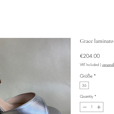
Grace laminato 
Price
€204.00
VAT Included
|
versandk
Größe
*
36
Quantity
*