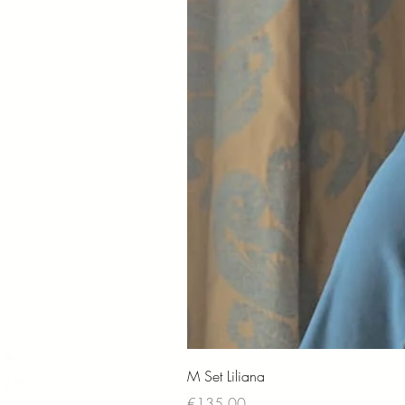
M Set Liliana
Price
€135.00