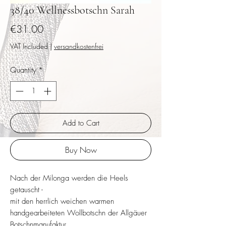
38/40 Wellnessbotschn Sarah
Price
€31.00
VAT Included
|
versandkostenfrei
Quantity
*
Add to Cart
Buy Now
Nach der Milonga werden die Heels
getauscht -
mit den herrlich weichen warmen
handgearbeiteten Wollbotschn der Allgäuer
Botschnmanufaktur.