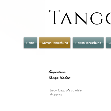
Tango
Home
Damen Tanzschuhe
Herren Tanzschuhe
S
Argentine
Tango Radio
Enjoy Tango Music while
shopping