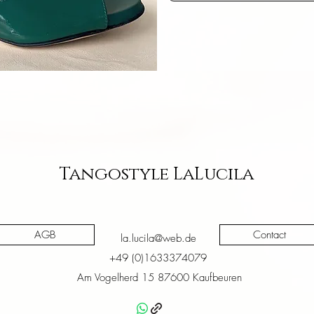
iew
Tangostyle LaLucila
AGB
Contact
la.lucila@web.de
+49 (0)1633374079
Am Vogelherd 15 87600 Kaufbeuren