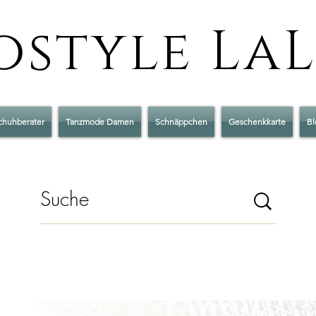
style La
chuhberater
Tanzmode Damen
Schnäppchen
Geschenkkarte
Bl