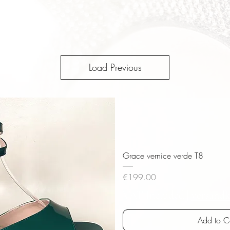
Load Previous
Grace vernice verde T8
Price
€199.00
VAT Included
|
versandk
Add to C