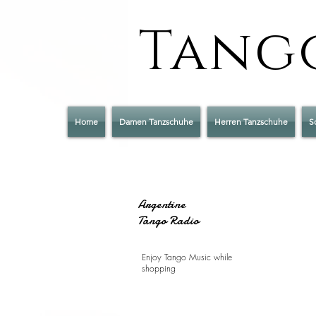
Tango
Home
Damen Tanzschuhe
Herren Tanzschuhe
S
Argentine
Tango Radio
Enjoy Tango Music while
shopping