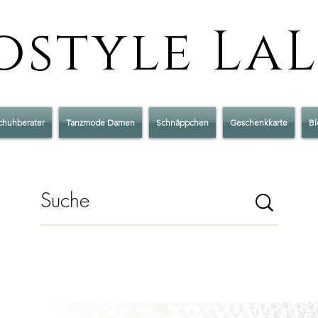
style La
chuhberater
Tanzmode Damen
Schnäppchen
Geschenkkarte
Bl