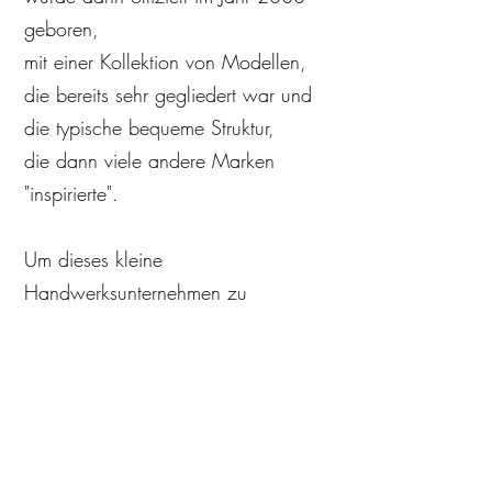
geboren,
mit einer Kollektion von Modellen,
die bereits sehr gegliedert war und
die typische bequeme Struktur,
die dann viele andere Marken
"inspirierte".
Um dieses kleine
Handwerksunternehmen zu
gründen, nahm ich an einer
Ausschreibung der Region Toskana
teil, die die Idee belohnte und ihre
Gründung förderte. Sur ist zweifellos
inspiriert von der SÜDEN der Welt,
ihrer warmen und einhüllenden