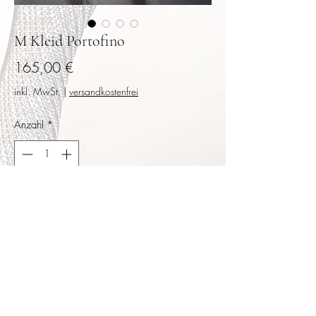
M Kleid Portofino
Preis
165,00 €
inkl. MwSt.
|
versandkostenfrei
Anzahl
*
In den Warenkorb
Sofortkauf
Weicher glitzernder Stoff in hellem
Frühlingsrosé, rückwärtig geschlitzt. Größe
M