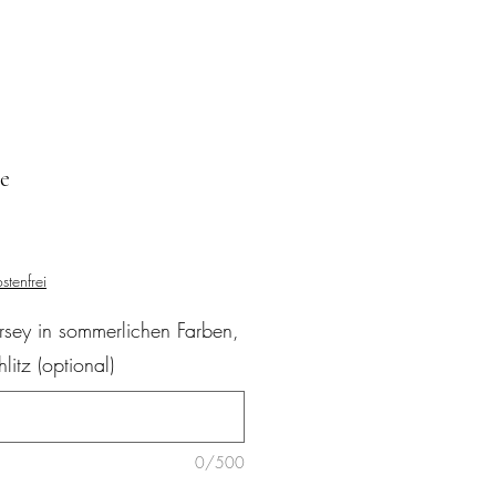
ce
stenfrei
rsey in sommerlichen Farben,
itz (optional)
0/500