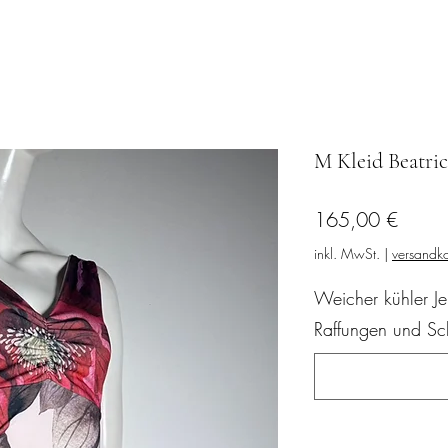
M Kleid Beatri
Preis
165,00 €
inkl. MwSt.
|
versandko
Weicher kühler Je
Raffungen und Schl